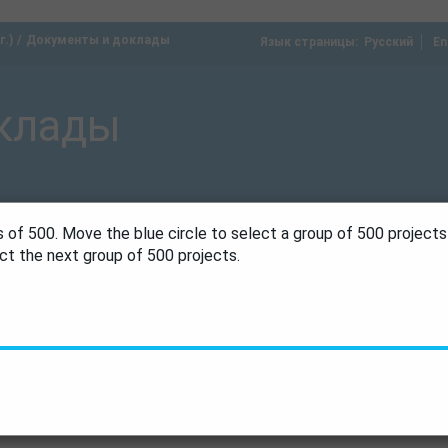
.)
Документы и доклады
Язык страницы:
_
Русский
En
клады
 of 500. Move the blue circle to select a group of 500 project
lect the next group of 500 projects.
0