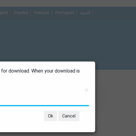
glish
Español
Français
Português
العربية
dropdown
s for download. When your download is
×
Ok
Cancel