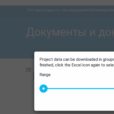
Что такое бедность
Исследования И Публикации (анг
Документы и до
Project data can be downloaded in groups
finished, click the Excel icon again to se
Range
Go
10
|
20
|
5