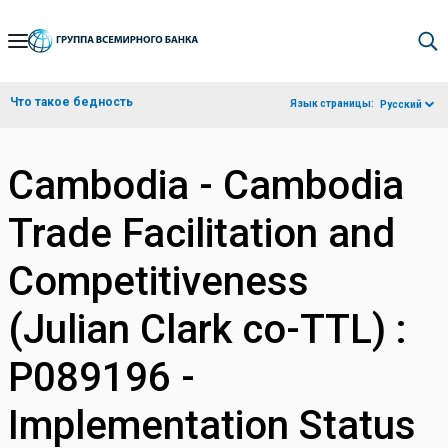
Skip
to
Main
Что такое бедность
Язык страницы:
Русский
Navigation
Cambodia - Cambodia
Trade Facilitation and
Competitiveness
(Julian Clark co-TTL) :
P089196 -
Implementation Status