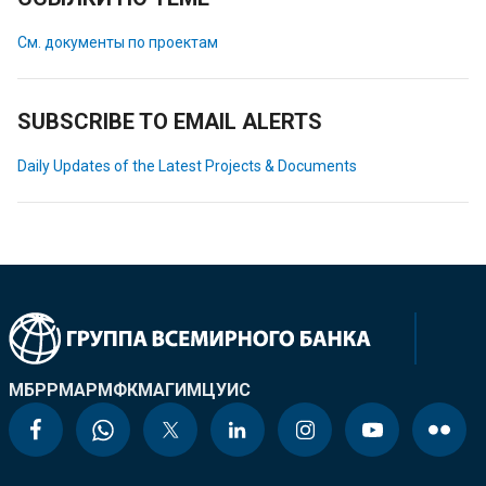
См. документы по проектам
SUBSCRIBE TO EMAIL ALERTS
Daily Updates of the Latest Projects & Documents
МБРР
МАР
МФК
МАГИ
МЦУИС