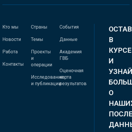
Кто мы
Страны
События
ОСТАВ
В
Новости
Темы
Данные
КУРСЕ
Работа
Проекты
Академия
и
ГВБ
И
Контакты
операции
УЗНА
Оценочная
Исследования
карта
БОЛЬ
и публикации
результатов
О
НАШИ
ПОСЛ
ДАНН