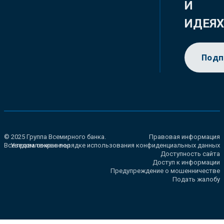
И
ИДЕЯ
Подп
© 2025 Группа Всемирного банка.
Правовая информация
Все права сохранены.
Уведомление о порядке использования конфиденциальных данных
Доступность сайта
Доступ к информации
Предупреждение о мошенничестве
Подать жалобу