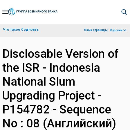
Skip
to
Main
Что такое бедность
Язык страницы:
Русский
Navigation
Disclosable Version of
the ISR - Indonesia
National Slum
Upgrading Project -
P154782 - Sequence
No : 08 (Английский)