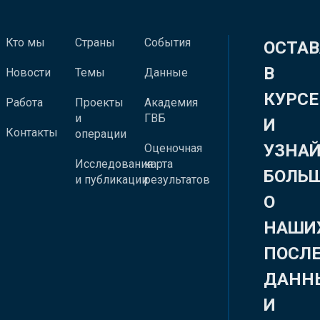
Кто мы
Страны
События
ОСТАВ
В
Новости
Темы
Данные
КУРСЕ
Работа
Проекты
Академия
и
ГВБ
И
Контакты
операции
УЗНА
Оценочная
Исследования
карта
БОЛЬ
и публикации
результатов
О
НАШИ
ПОСЛ
ДАНН
И