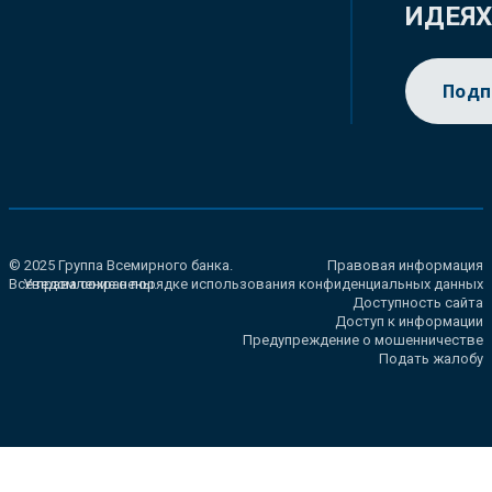
ИДЕЯ
Подп
© 2025 Группа Всемирного банка.
Правовая информация
Все права сохранены.
Уведомление о порядке использования конфиденциальных данных
Доступность сайта
Доступ к информации
Предупреждение о мошенничестве
Подать жалобу