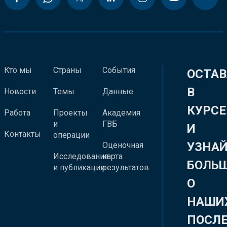
Кто мы
Страны
События
ОСТАВ
В
Новости
Темы
Данные
КУРСЕ
Работа
Проекты
Академия
и
ГВБ
И
Контакты
операции
УЗНА
Оценочная
Исследования
карта
БОЛЬ
и публикации
результатов
О
НАШИ
ПОСЛ