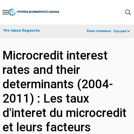
Skip
to
Main
Что такое бедность
Язык страницы:
Русский
Navigation
Microcredit interest
rates and their
determinants (2004-
2011) : Les taux
d'interet du microcredit
et leurs facteurs