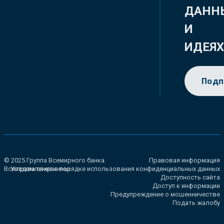
ДАНН
И
ИДЕЯ
Подп
© 2025 Группа Всемирного банка.
Правовая информация
Все права сохранены.
Уведомление о порядке использования конфиденциальных данных
Доступность сайта
Доступ к информации
Предупреждение о мошенничестве
Подать жалобу