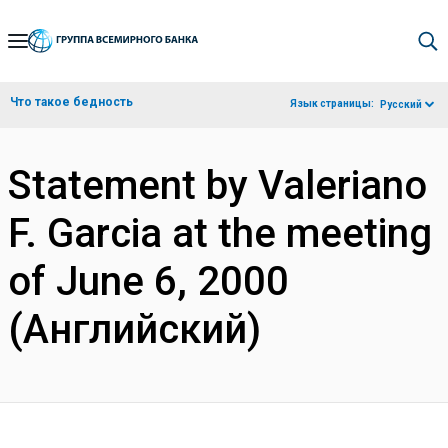
Skip
to
Main
Что такое бедность
Язык страницы:
Русский
Navigation
Statement by Valeriano
F. Garcia at the meeting
of June 6, 2000
(Английский)