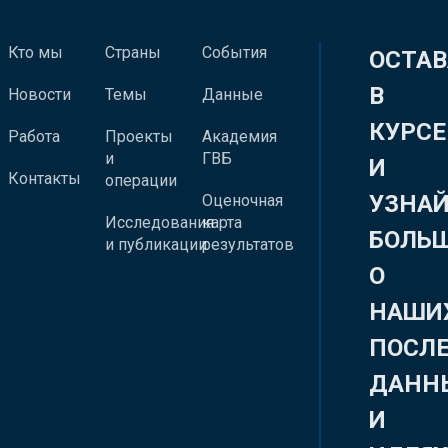
Кто мы
Страны
События
ОСТАВ
В
Новости
Темы
Данные
КУРСЕ
Работа
Проекты
Академия
и
ГВБ
И
Контакты
операции
УЗНА
Оценочная
Исследования
карта
БОЛЬ
и публикации
результатов
О
НАШИ
ПОСЛ
ДАНН
И