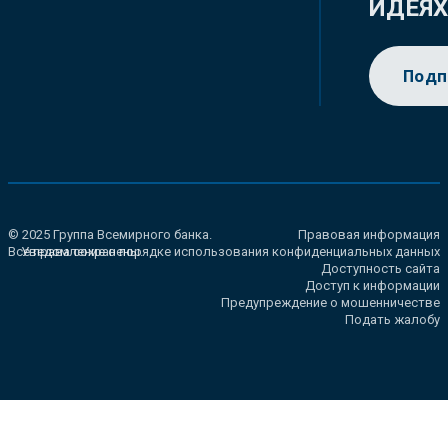
ИДЕЯ
Подп
© 2025 Группа Всемирного банка.
Правовая информация
Все права сохранены.
Уведомление о порядке использования конфиденциальных данных
Доступность сайта
Доступ к информации
Предупреждение о мошенничестве
Подать жалобу