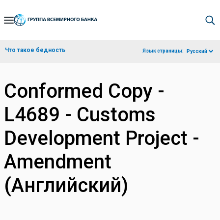
Skip
to
Main
Что такое бедность
Язык страницы:
Русский
Navigation
Conformed Copy -
L4689 - Customs
Development Project -
Amendment
(Английский)