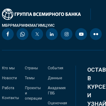
МБРР
МАР
МФК
МАГИ
МЦУИС
Кто мы
Страны
События
ОСТАВ
В
Новости
Темы
Данные
КУРСЕ
Работа
Проекты
Академия
и
ГВБ
И
Контакты
операции
УЗНА
Оценочная