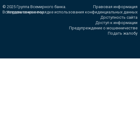
© 2025 Группа Всемирного банка.
Правовая информация
Все права сохранены.
Уведомление о порядке использования конфиденциальных данных
Доступность сайта
Доступ к информации
Предупреждение о мошенничестве
Подать жалобу