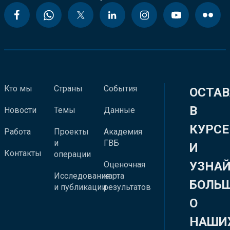
Кто мы
Страны
События
ОСТАВ
В
Новости
Темы
Данные
КУРСЕ
Работа
Проекты
Академия
и
ГВБ
И
Контакты
операции
УЗНА
Оценочная
Исследования
карта
БОЛЬ
и публикации
результатов
О
НАШИ