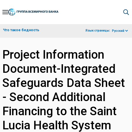
Skip
to
Main
Что такое бедность
Язык страницы:
Русский
Navigation
Project Information
Document-Integrated
Safeguards Data Sheet
- Second Additional
Financing to the Saint
Lucia Health System