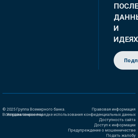
ПОСЛ
ДАНН
И
ИДЕЯ
Подп
© 2025 Группа Всемирного банка.
Правовая информация
Все права сохранены.
Уведомление о порядке использования конфиденциальных данных
Доступность сайта
Доступ к информации
Предупреждение о мошенничестве
Подать жалобу