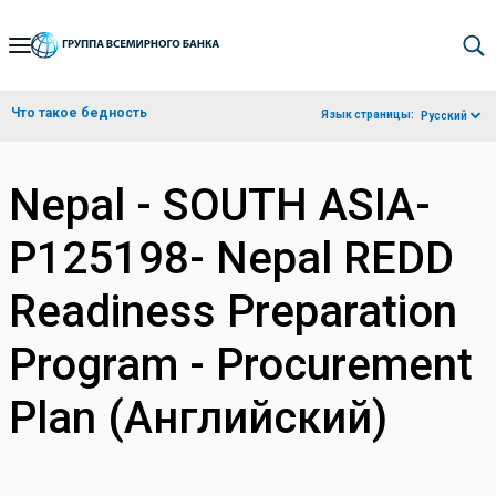
Skip
to
Main
Что такое бедность
Язык страницы:
Русский
Navigation
Nepal - SOUTH ASIA-
P125198- Nepal REDD
Readiness Preparation
Program - Procurement
Plan (Английский)