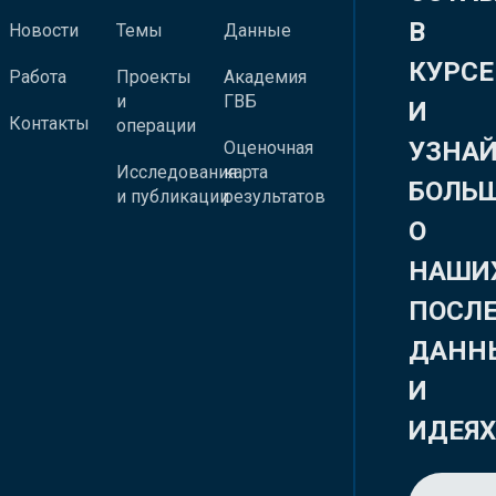
В
Новости
Темы
Данные
КУРСЕ
Работа
Проекты
Академия
и
ГВБ
И
Контакты
операции
УЗНА
Оценочная
Исследования
карта
БОЛЬ
и публикации
результатов
О
НАШИ
ПОСЛ
ДАНН
И
ИДЕЯ