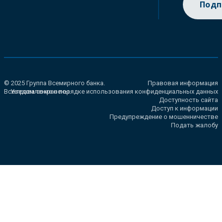
Подп
© 2025 Группа Всемирного банка.
Правовая информация
Все права сохранены.
Уведомление о порядке использования конфиденциальных данных
Доступность сайта
Доступ к информации
Предупреждение о мошенничестве
Подать жалобу