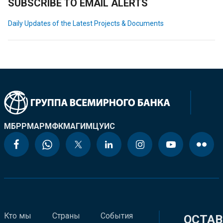
SUBSCRIBE TO EMAIL ALERTS
Daily Updates of the Latest Projects & Documents
МБРР
МАР
МФК
МАГИ
МЦУИС
Кто мы
Страны
События
ОСТАВ