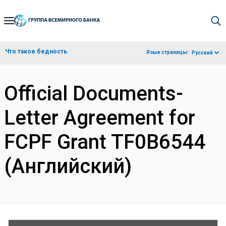
Skip
to
Main
Что такое бедность
Язык страницы:
Русский
Navigation
Official Documents-
Letter Agreement for
FCPF Grant TF0B6544
(Английский)