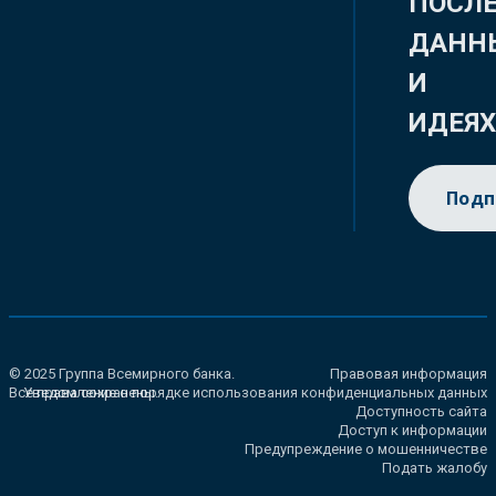
ПОСЛ
ДАНН
И
ИДЕЯ
Подп
© 2025 Группа Всемирного банка.
Правовая информация
Все права сохранены.
Уведомление о порядке использования конфиденциальных данных
Доступность сайта
Доступ к информации
Предупреждение о мошенничестве
Подать жалобу