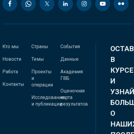
Кто мы
Страны
События
ОСТАВ
В
Новости
Темы
Данные
КУРСЕ
Работа
Проекты
Академия
и
ГВБ
И
Контакты
операции
УЗНА
Оценочная
Исследования
карта
БОЛЬ
и публикации
результатов
О
НАШИ