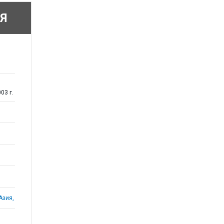
Я
03 г.
Азия,