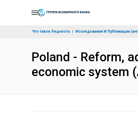
Skip
to
Main
Что такое бедность
Исследования И Публикации (анг
Navigation
Poland - Reform, ad
economic system 