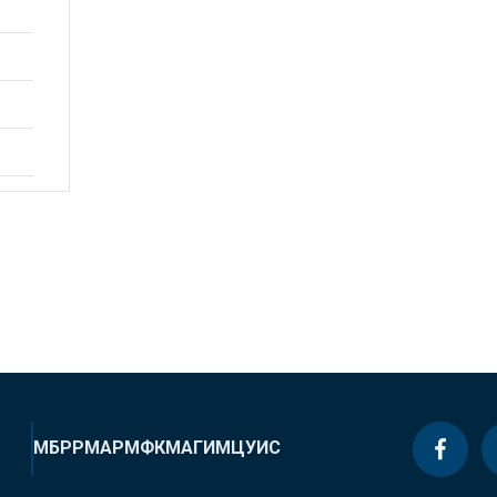
МБРР
МАР
МФК
МАГИ
МЦУИС