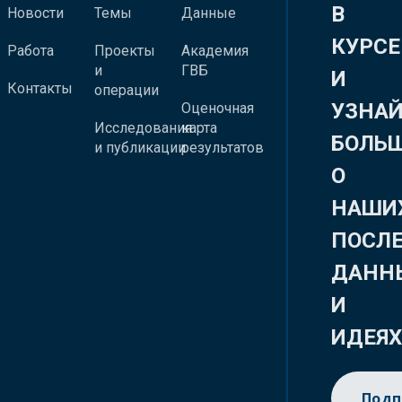
В
Новости
Темы
Данные
КУРСЕ
Работа
Проекты
Академия
и
ГВБ
И
Контакты
операции
УЗНА
Оценочная
Исследования
карта
БОЛЬ
и публикации
результатов
О
НАШИ
ПОСЛ
ДАНН
И
ИДЕЯ
Подп