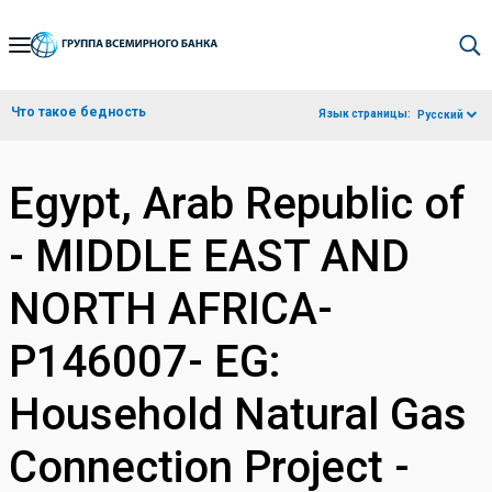
Skip
to
Main
Что такое бедность
Язык страницы:
Русский
Navigation
Egypt, Arab Republic of
- MIDDLE EAST AND
NORTH AFRICA-
P146007- EG:
Household Natural Gas
Connection Project -