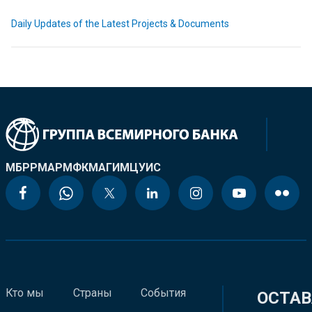
Daily Updates of the Latest Projects & Documents
МБРР
МАР
МФК
МАГИ
МЦУИС
Кто мы
Страны
События
ОСТАВ