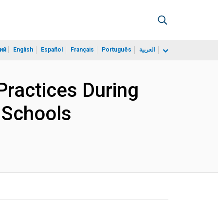
ий
English
Español
Français
Português
العربية
Practices During
 Schools