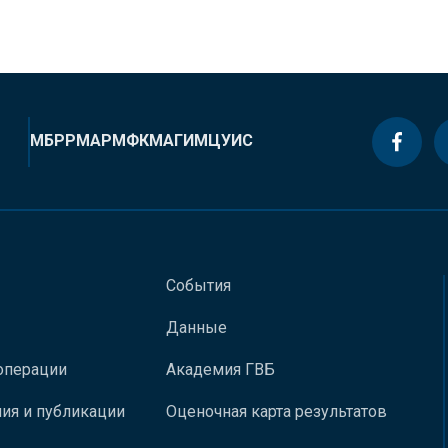
МБРР
МАР
МФК
МАГИ
МЦУИС
События
Данные
операции
Академия ГВБ
ия и публикации
Оценочная карта результатов