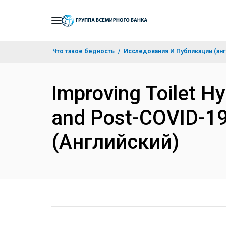
Skip
to
Main
Что такое бедность
Исследования И Публикации (анг
Navigation
Improving Toilet H
and Post-COVID-19
(Английский)