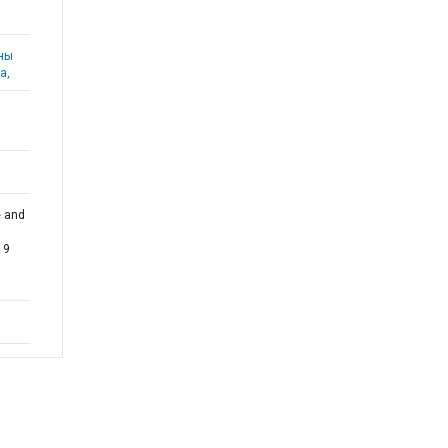
аны
а,
e and
19