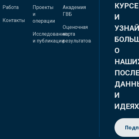
КУРСЕ
Работа
Проекты
Академия
и
ГВБ
И
Контакты
операции
УЗНА
Оценочная
Исследования
карта
БОЛЬ
и публикации
результатов
О
НАШИ
ПОСЛ
ДАНН
И
ИДЕЯ
Подп