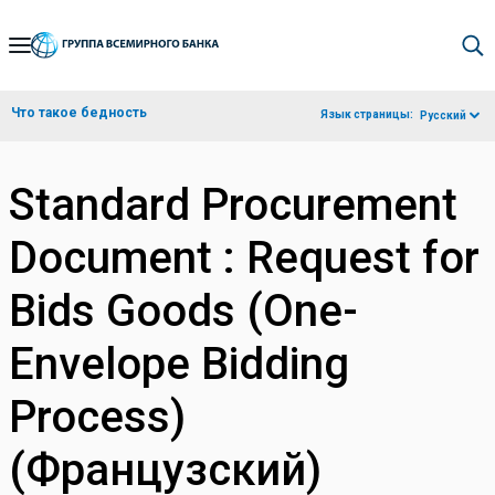
Skip
to
Main
Что такое бедность
Язык страницы:
Русский
Navigation
Standard Procurement
Document : Request for
Bids Goods (One-
Envelope Bidding
Process)
(Французский)