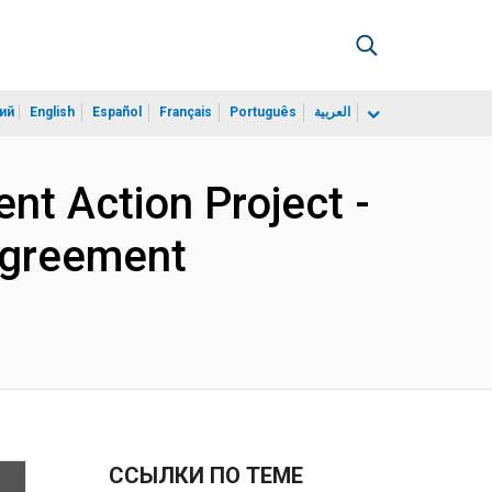
ий
English
Español
Français
Português
العربية
t Action Project -
Agreement
ССЫЛКИ ПО ТЕМЕ