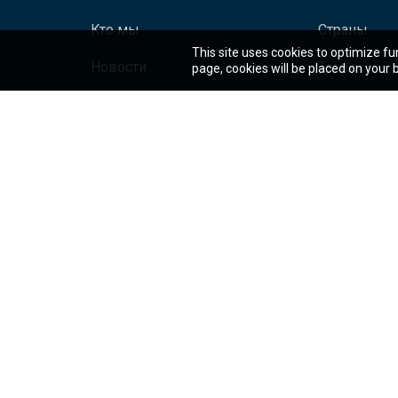
Кто мы
Страны
This site uses cookies to optimize fu
Новости
Темы
page, cookies will be placed on your
Работа
Проекты и 
Контакты
Исследован
© 2025 Группа Всемирного банка. Все права сохранены.