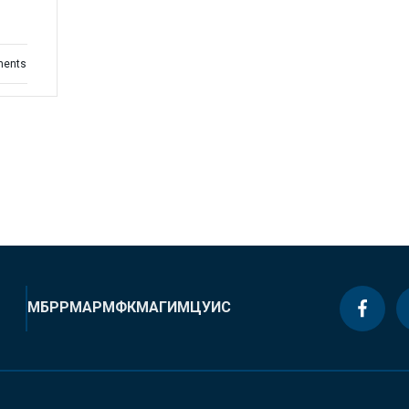
ments
МБРР
МАР
МФК
МАГИ
МЦУИС