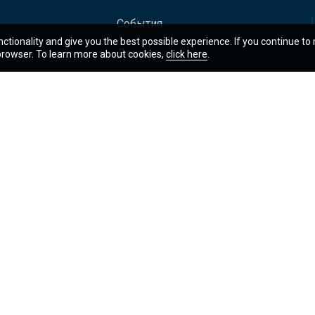
События
nctionality and give you the best possible experience. If you continue to
Данные
 browser. To learn more about cookies,
click here
.
операции
Академия ГВБ
ия и публикации
Оценочная карта результатов
Правовая информация
Уведомление о порядке использ
Доступ к информации