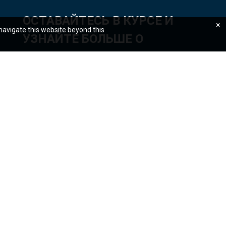
ОСТАВАЙТЕСЬ В КУРСЕ И
×
 navigate this website beyond this
УЗНАЙТЕ БОЛЬШЕ О
НАШИХ ПОСЛЕДНИХ
ДАННЫХ И ИДЕЯХ
Подписаться
ования конфиденциальных данных
Доступность сайта
Предупреждение о мошенничестве
Подать жалобу