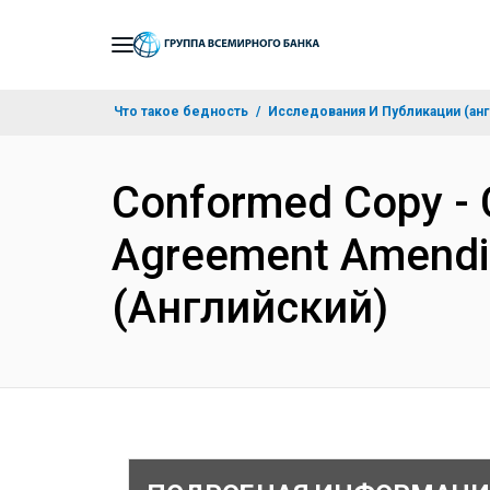
Skip
to
Main
Что такое бедность
Исследования И Публикации (анг
Navigation
Conformed Copy - C
Agreement Amendi
(Английский)