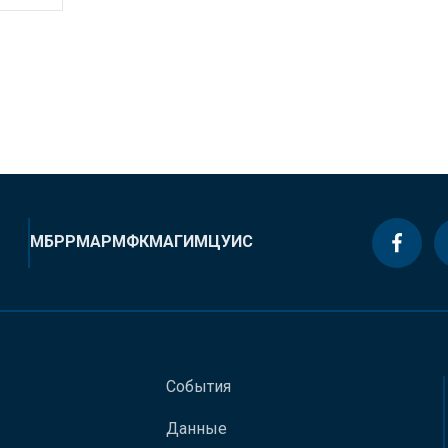
МБРР
МАР
МФК
МАГИ
МЦУИС
События
Данные