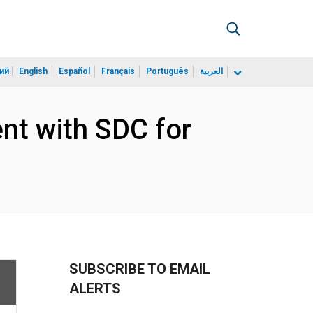
ий
English
Español
Français
Português
العربية
nt with SDC for
SUBSCRIBE TO EMAIL
ALERTS