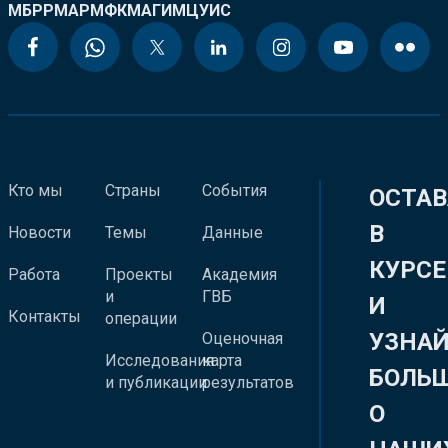
МБРР
МАР
МФК
МАГИ
МЦУИС
Кто мы
Страны
События
ОСТАВ
В
Новости
Темы
Данные
КУРСЕ
Работа
Проекты
Академия
и
ГВБ
И
Контакты
операции
УЗНА
Оценочная
Исследования
карта
БОЛЬ
и публикации
результатов
О