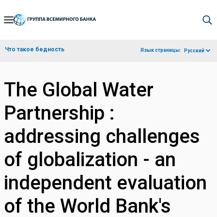
Skip
to
Main
Что такое бедность
Язык страницы:
Русский
Navigation
The Global Water
Partnership :
addressing challenges
of globalization - an
independent evaluation
of the World Bank's