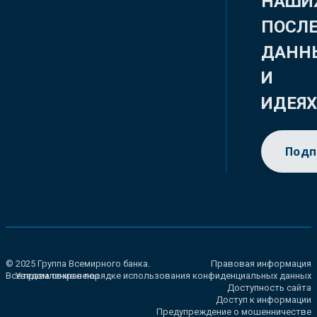
НАШИ
ПОСЛ
ДАНН
И
ИДЕЯ
Подп
© 2025 Группа Всемирного банка.
Правовая информация
Все права сохранены.
Уведомление о порядке использования конфиденциальных данных
Доступность сайта
Доступ к информации
Предупреждение о мошенничестве