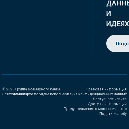
ДАНН
И
ИДЕЯ
Подп
© 2025 Группа Всемирного банка.
Правовая информация
Все права сохранены.
Уведомление о порядке использования конфиденциальных данных
Доступность сайта
Доступ к информации
Предупреждение о мошенничестве
Подать жалобу