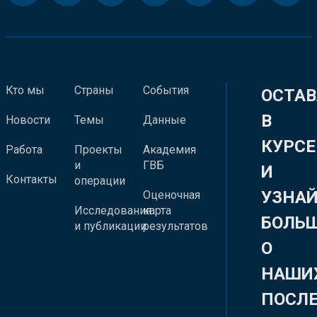
Кто мы
Страны
События
ОСТАВ
В
Новости
Темы
Данные
КУРСЕ
Работа
Проекты
Академия
и
ГВБ
И
Контакты
операции
УЗНА
Оценочная
Исследования
карта
БОЛЬ
и публикации
результатов
О
НАШИ
ПОСЛ