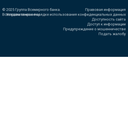
© 2025 Группа Всемирного банка.
Правовая информация
Все права сохранены.
Уведомление о порядке использования конфиденциальных данных
Доступность сайта
Доступ к информации
Предупреждение о мошенничестве
Подать жалобу