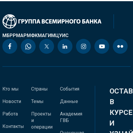
МБРР
МАР
МФК
МАГИ
МЦУИС
Кто мы
Страны
События
ОСТАВ
В
Новости
Темы
Данные
КУРСЕ
Работа
Проекты
Академия
и
ГВБ
И
Контакты
операции
Оценочная