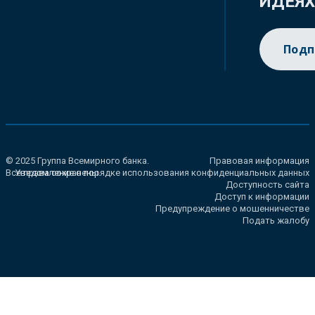
ИДЕЯ
Подп
© 2025 Группа Всемирного банка.
Правовая информация
Все права сохранены.
Уведомление о порядке использования конфиденциальных данных
Доступность сайта
Доступ к информации
Предупреждение о мошенничестве
Подать жалобу