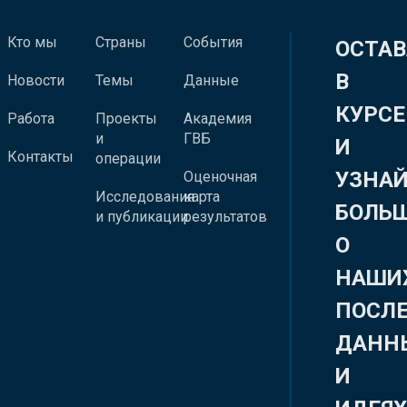
Кто мы
Страны
События
ОСТАВ
В
Новости
Темы
Данные
КУРСЕ
Работа
Проекты
Академия
и
ГВБ
И
Контакты
операции
УЗНА
Оценочная
Исследования
карта
БОЛЬ
и публикации
результатов
О
НАШИ
ПОСЛ
ДАНН
И