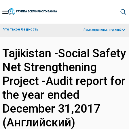
Skip
to
Main
Что такое бедность
Язык страницы:
Русский
Navigation
Tajikistan -Social Safety
Net Strengthening
Project -Audit report for
the year ended
December 31,2017
(Английский)