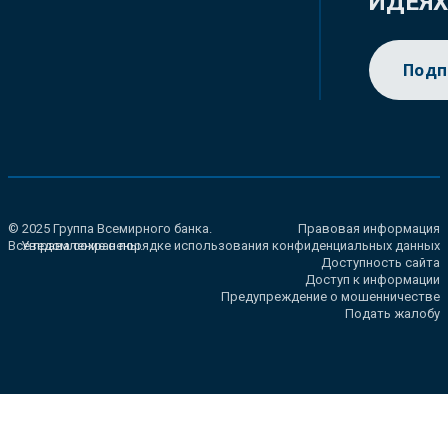
ИДЕЯ
Подп
© 2025 Группа Всемирного банка.
Правовая информация
Все права сохранены.
Уведомление о порядке использования конфиденциальных данных
Доступность сайта
Доступ к информации
Предупреждение о мошенничестве
Подать жалобу