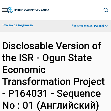
Skip
to
Main
Что такое бедность
Язык страницы:
Русский
Navigation
Disclosable Version of
the ISR - Ogun State
Economic
Transformation Project
- P164031 - Sequence
No : 01 (Английский)