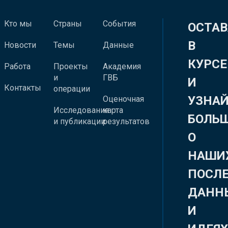
Кто мы
Страны
События
ОСТАВ
В
Новости
Темы
Данные
КУРСЕ
Работа
Проекты
Академия
и
ГВБ
И
Контакты
операции
УЗНА
Оценочная
Исследования
карта
БОЛЬ
и публикации
результатов
О
НАШИ
ПОСЛ
ДАНН
И