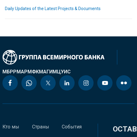
Daily Updates of the Latest Projects & Documents
МБРР
МАР
МФК
МАГИ
МЦУИС
Кто мы
Страны
События
ОСТАВ