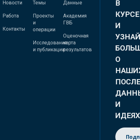
В
Новости
Темы
Данные
КУРСЕ
Работа
Проекты
Академия
и
ГВБ
И
Контакты
операции
УЗНА
Оценочная
Исследования
карта
БОЛЬ
и публикации
результатов
О
НАШИ
ПОСЛ
ДАНН
И
ИДЕЯ
Подп