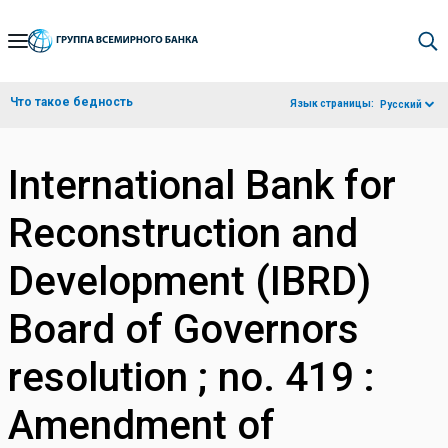
Skip
to
Main
Что такое бедность
Язык страницы:
Русский
Navigation
International Bank for
Reconstruction and
Development (IBRD)
Board of Governors
resolution ; no. 419 :
Amendment of