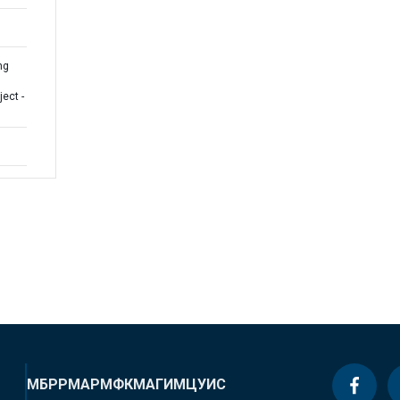
ng
ect -
МБРР
МАР
МФК
МАГИ
МЦУИС