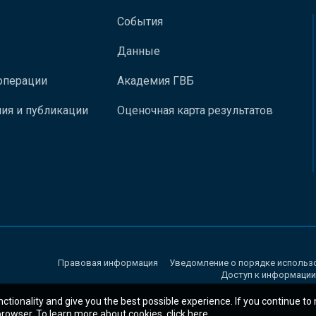
События
Данные
операции
Академия ГВБ
ия и публикации
Оценочная карта результатов
Правовая информация
Уведомление о порядке использ
Доступ к информации
nctionality and give you the best possible experience. If you continue to
 browser. To learn more about cookies,
click here
.