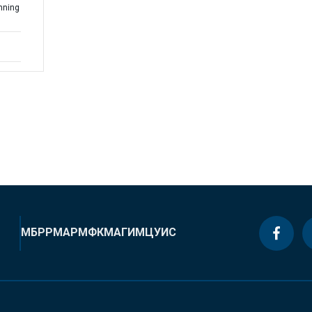
anning
МБРР
МАР
МФК
МАГИ
МЦУИС