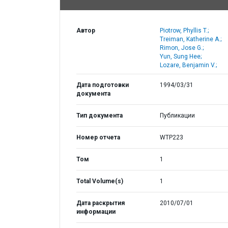
Автор
Piotrow, Phyllis T.;
Treiman, Katherine A.;
Rimon, Jose G.;
Yun, Sung Hee;
Lozare, Benjamin V.;
Дата подготовки
1994/03/31
документа
Тип документа
Публикации
Номер отчета
WTP223
Том
1
Total Volume(s)
1
Дата раскрытия
2010/07/01
информации