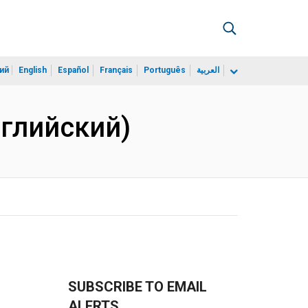
ий
English
Español
Français
Português
العربية
Английский)
SUBSCRIBE TO EMAIL
ALERTS