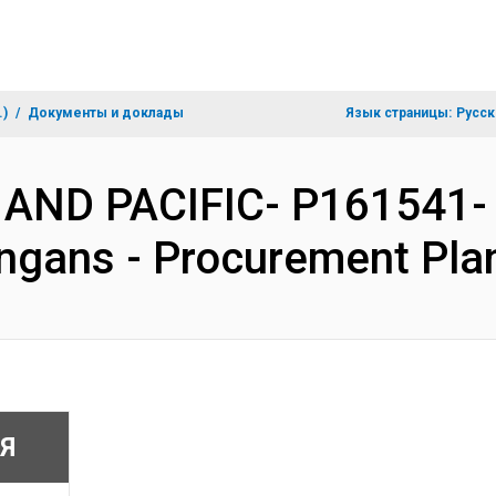
.)
Документы и доклады
Язык страницы:
Русск
 AND PACIFIC- P161541- S
ngans - Procurement Pla
Я