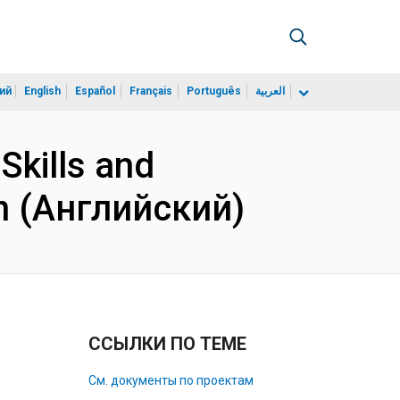
ий
English
Español
Français
Português
العربية
kills and
n (Английский)
ССЫЛКИ ПО ТЕМЕ
См. документы по проектам