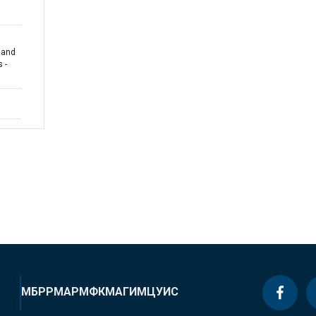
 and
 -
МБРР
МАР
МФК
МАГИ
МЦУИС