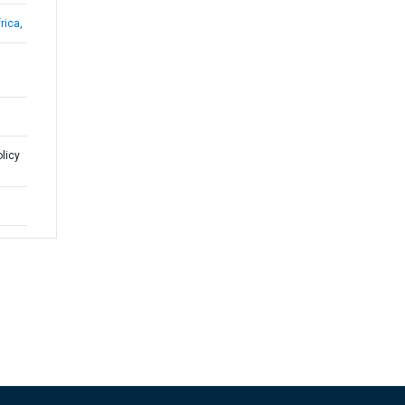
rica,
licy