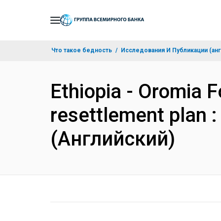
Skip
to
Main
Что такое бедность
Исследования И Публикации (анг
Navigation
Ethiopia - Oromia 
resettlement plan 
(Английский)