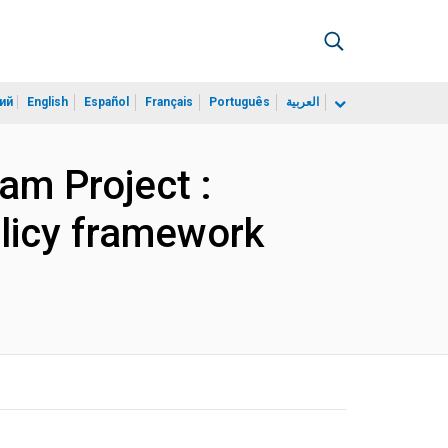
ий
English
Español
Français
Português
العربية
am Project :
olicy framework