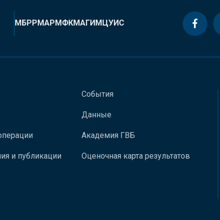
МБРР
МАР
МФК
МАГИ
МЦУИС
События
Данные
операции
Академия ГВБ
ия и публикации
Оценочная карта результатов