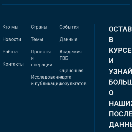
Кто мы
Страны
События
ОСТАВ
В
Новости
Темы
Данные
КУРСЕ
Работа
Проекты
Академия
и
ГВБ
И
Контакты
операции
УЗНА
Оценочная
Исследования
карта
БОЛЬ
и публикации
результатов
О
НАШИ
ПОСЛ
ДАНН