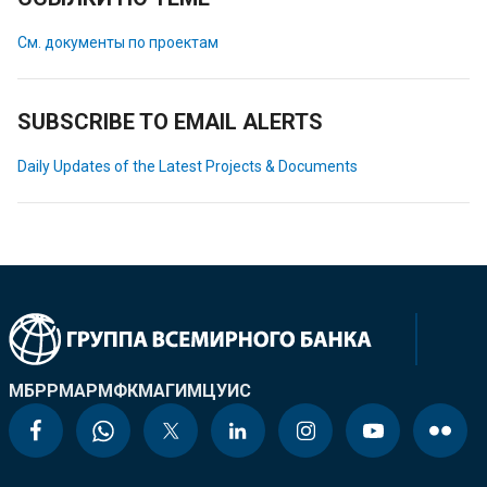
См. документы по проектам
SUBSCRIBE TO EMAIL ALERTS
Daily Updates of the Latest Projects & Documents
МБРР
МАР
МФК
МАГИ
МЦУИС