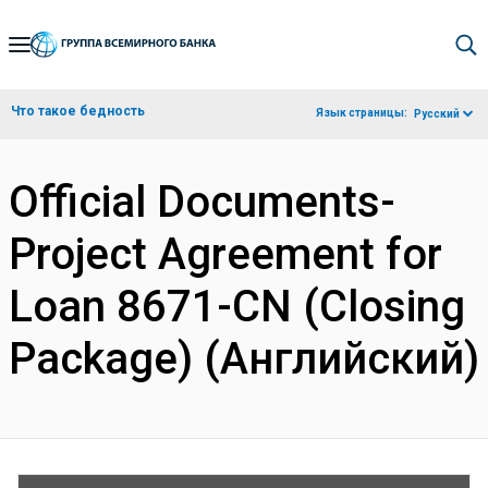
Skip
to
Main
Что такое бедность
Язык страницы:
Русский
Navigation
Official Documents-
Project Agreement for
Loan 8671-CN (Closing
Package) (Английский)