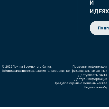
И
ИДЕЯ
Подп
© 2025 Группа Всемирного банка.
Правовая информация
Все права сохранены.
Уведомление о порядке использования конфиденциальных данных
Доступность сайта
Доступ к информации
Предупреждение о мошенничестве
Подать жалобу