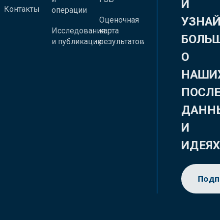
И
Контакты
операции
УЗНА
Оценочная
Исследования
карта
БОЛЬ
и публикации
результатов
О
НАШИ
ПОСЛ
ДАНН
И
ИДЕЯ
Подп