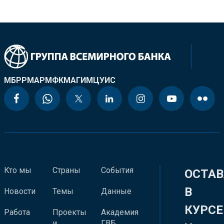
МБРР
МАР
МФК
МАГИ
МЦУИС
Кто мы
Страны
События
ОСТАВ
В
Новости
Темы
Данные
КУРСЕ
Работа
Проекты
Академия
и
ГВБ