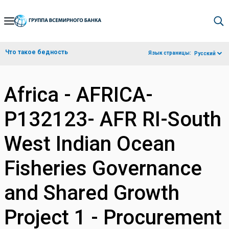
Skip
to
Main
Что такое бедность
Язык страницы:
Русский
Navigation
Africa - AFRICA-
P132123- AFR RI-South
West Indian Ocean
Fisheries Governance
and Shared Growth
Project 1 - Procurement