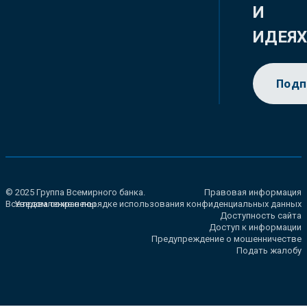
И
ИДЕЯ
Подп
© 2025 Группа Всемирного банка.
Правовая информация
Все права сохранены.
Уведомление о порядке использования конфиденциальных данных
Доступность сайта
Доступ к информации
Предупреждение о мошенничестве
Подать жалобу