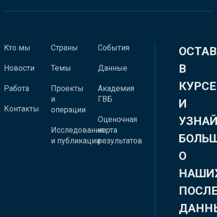
Кто мы
Страны
События
ОСТАВ
В
Новости
Темы
Данные
КУРСЕ
Работа
Проекты
Академия
и
ГВБ
И
Контакты
операции
УЗНА
Оценочная
Исследования
карта
БОЛЬ
и публикации
результатов
О
НАШИ
ПОСЛ
ДАНН