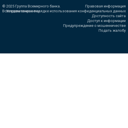
© 2025 Группа Всемирного банка.
Правовая информация
Все права сохранены.
Уведомление о порядке использования конфиденциальных данных
Доступность сайта
Доступ к информации
Предупреждение о мошенничестве
Подать жалобу