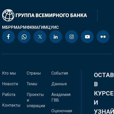
МБРР
МАР
МФК
МАГИ
МЦУИС
Кто мы
Страны
События
ОСТАВ
В
Новости
Темы
Данные
КУРСЕ
Работа
Проекты
Академия
и
ГВБ
И
Контакты
операции
УЗНА
Оценочная