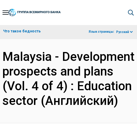
Skip
to
Main
Что такое бедность
Язык страницы:
Русский
Navigation
Malaysia - Development
prospects and plans
(Vol. 4 of 4) : Education
sector (Английский)