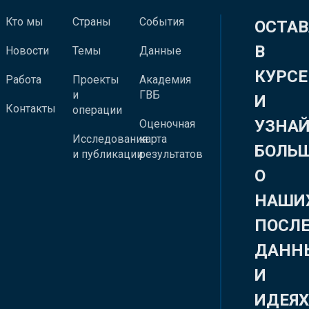
Кто мы
Страны
События
ОСТАВ
В
Новости
Темы
Данные
КУРСЕ
Работа
Проекты
Академия
и
ГВБ
И
Контакты
операции
УЗНА
Оценочная
Исследования
карта
БОЛЬ
и публикации
результатов
О
НАШИ
ПОСЛ
ДАНН
И
ИДЕЯ