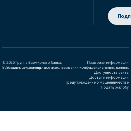
Подп
© 2025 Группа Всемирного банка.
Правовая информация
Все права сохранены.
Уведомление о порядке использования конфиденциальных данных
Доступность сайта
Доступ к информации
Предупреждение о мошенничестве
Подать жалобу