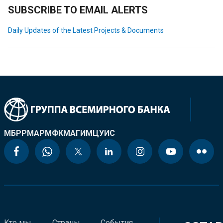
SUBSCRIBE TO EMAIL ALERTS
Daily Updates of the Latest Projects & Documents
МБРР
МАР
МФК
МАГИ
МЦУИС
Кто мы
Страны
События