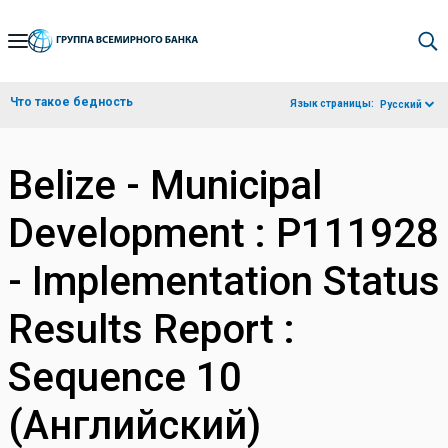
Skip
to
Main
Что такое бедность
Язык страницы:
Русский
Navigation
Belize - Municipal
Development : P111928
- Implementation Status
Results Report :
Sequence 10
(Английский)