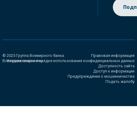
Подп
© 2025 Группа Всемирного банка.
Правовая информация
Все права сохранены.
Уведомление о порядке использования конфиденциальных данных
Доступность сайта
Доступ к информации
Предупреждение о мошенничестве
Подать жалобу