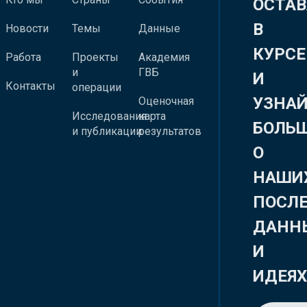
ОСТАВ
В
Новости
Темы
Данные
КУРСЕ
Работа
Проекты
Академия
и
ГВБ
И
Контакты
операции
УЗНА
Оценочная
Исследования
карта
БОЛЬ
и публикации
результатов
О
НАШИ
ПОСЛ
ДАНН
И
ИДЕЯ