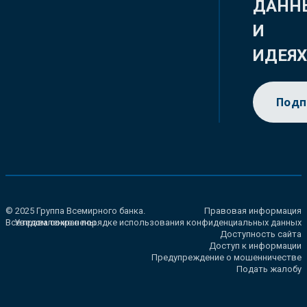
ДАНН
И
ИДЕЯ
Подп
© 2025 Группа Всемирного банка.
Правовая информация
Все права сохранены.
Уведомление о порядке использования конфиденциальных данных
Доступность сайта
Доступ к информации
Предупреждение о мошенничестве
Подать жалобу