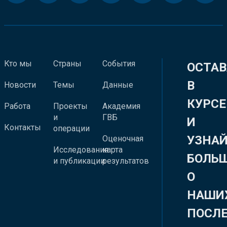
Кто мы
Страны
События
ОСТАВ
В
Новости
Темы
Данные
КУРСЕ
Работа
Проекты
Академия
и
ГВБ
И
Контакты
операции
УЗНА
Оценочная
Исследования
карта
БОЛЬ
и публикации
результатов
О
НАШИ
ПОСЛ