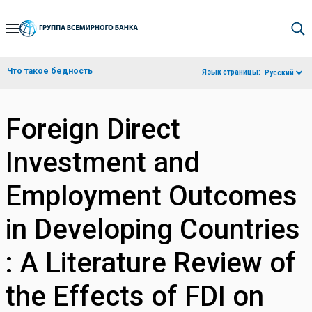
Skip
to
Main
Что такое бедность
Язык страницы:
Русский
Navigation
Foreign Direct
Investment and
Employment Outcomes
in Developing Countries
: A Literature Review of
the Effects of FDI on