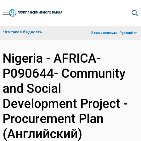
Skip
to
Main
Что такое бедность
Язык страницы:
Русский
Navigation
Nigeria - AFRICA-
P090644- Community
and Social
Development Project -
Procurement Plan
(Английский)