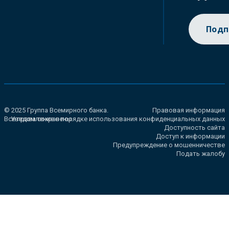
Подп
© 2025 Группа Всемирного банка.
Правовая информация
Все права сохранены.
Уведомление о порядке использования конфиденциальных данных
Доступность сайта
Доступ к информации
Предупреждение о мошенничестве
Подать жалобу