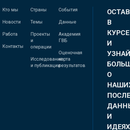
Кто мы
Страны
События
ОСТАВ
В
Новости
Темы
Данные
КУРСЕ
Работа
Проекты
Академия
и
ГВБ
И
Контакты
операции
УЗНА
Оценочная
Исследования
карта
БОЛЬ
и публикации
результатов
О
НАШИ
ПОСЛ
ДАНН
И
ИДЕЯ