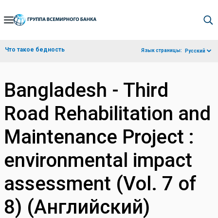
Skip
to
Main
Что такое бедность
Язык страницы:
Русский
Navigation
Bangladesh - Third
Road Rehabilitation and
Maintenance Project :
environmental impact
assessment (Vol. 7 of
8) (Английский)