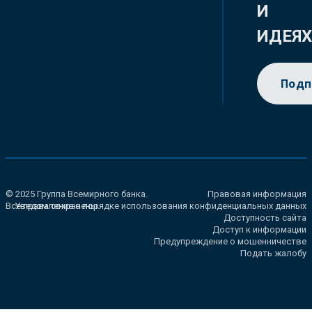
И
ИДЕЯ
Подп
© 2025 Группа Всемирного банка.
Правовая информация
Все права сохранены.
Уведомление о порядке использования конфиденциальных данных
Доступность сайта
Доступ к информации
Предупреждение о мошенничестве
Подать жалобу