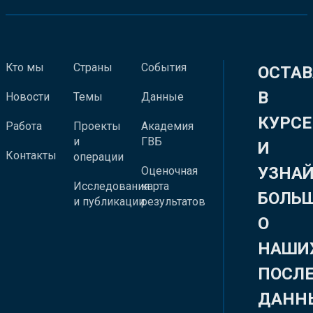
Кто мы
Страны
События
ОСТАВ
В
Новости
Темы
Данные
КУРСЕ
Работа
Проекты
Академия
и
ГВБ
И
Контакты
операции
УЗНА
Оценочная
Исследования
карта
БОЛЬ
и публикации
результатов
О
НАШИ
ПОСЛ
ДАНН