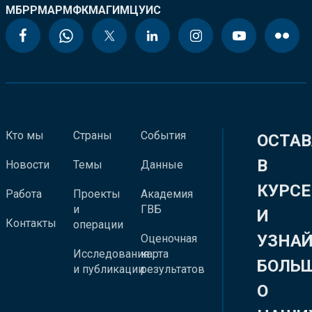
МБРР
МАР
МФК
МАГИ
МЦУИС
Кто мы
Страны
События
ОСТАВ
В
Новости
Темы
Данные
КУРСЕ
Работа
Проекты
Академия
и
ГВБ
И
Контакты
операции
УЗНА
Оценочная
Исследования
карта
БОЛЬ
и публикации
результатов
О