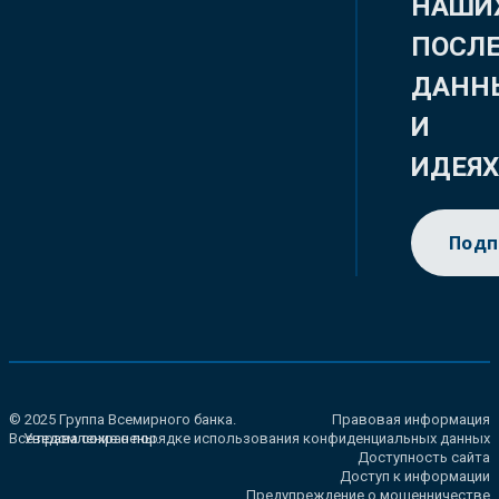
НАШИ
ПОСЛ
ДАНН
И
ИДЕЯ
Подп
© 2025 Группа Всемирного банка.
Правовая информация
Все права сохранены.
Уведомление о порядке использования конфиденциальных данных
Доступность сайта
Доступ к информации
Предупреждение о мошенничестве