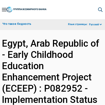
Skip
to
Main
Что такое бедность
Язык страницы:
Русский
Navigation
Egypt, Arab Republic of
- Early Childhood
Education
Enhancement Project
(ECEEP) : P082952 -
Implementation Status