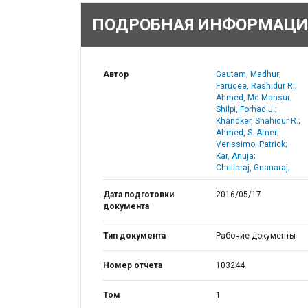
ПОДРОБНАЯ ИНФОРМАЦИ
Автор
Gautam, Madhur;
Faruqee, Rashidur R.;
Ahmed, Md Mansur;
Shilpi, Forhad J.;
Khandker, Shahidur R.;
Ahmed, S. Amer;
Verissimo, Patrick;
Kar, Anuja;
Chellaraj, Gnanaraj;
Дата подготовки
2016/05/17
документа
Тип документа
Рабочие документы
Номер отчета
103244
Том
1