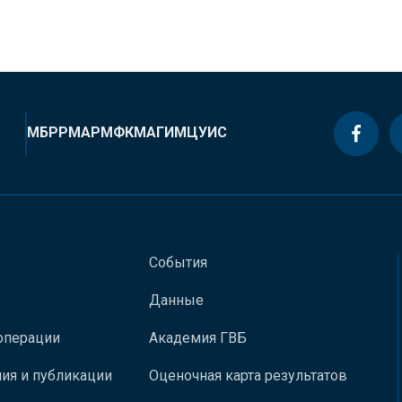
МБРР
МАР
МФК
МАГИ
МЦУИС
События
Данные
операции
Академия ГВБ
ия и публикации
Оценочная карта результатов