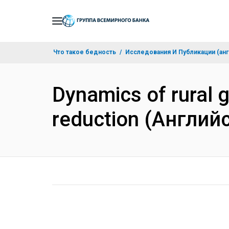
Skip
to
Main
Что такое бедность
Исследования И Публикации (анг
Navigation
Dynamics of rural g
reduction (Англий