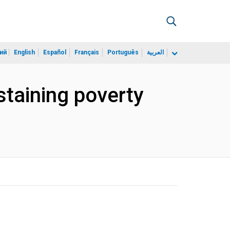
ий
English
Español
Français
Português
العربية
staining poverty