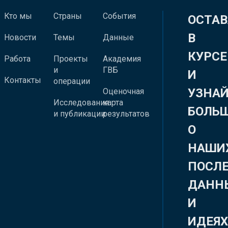
Кто мы
Страны
События
ОСТАВ
В
Новости
Темы
Данные
КУРСЕ
Работа
Проекты
Академия
и
ГВБ
И
Контакты
операции
УЗНА
Оценочная
Исследования
карта
БОЛЬ
и публикации
результатов
О
НАШИ
ПОСЛ
ДАНН
И
ИДЕЯ