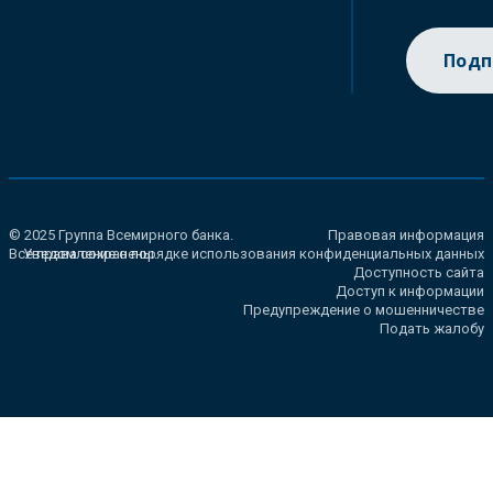
Подп
© 2025 Группа Всемирного банка.
Правовая информация
Все права сохранены.
Уведомление о порядке использования конфиденциальных данных
Доступность сайта
Доступ к информации
Предупреждение о мошенничестве
Подать жалобу