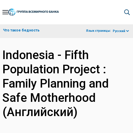
Skip
to
Main
Что такое бедность
Язык страницы:
Русский
Navigation
Indonesia - Fifth
Population Project :
Family Planning and
Safe Motherhood
(Английский)