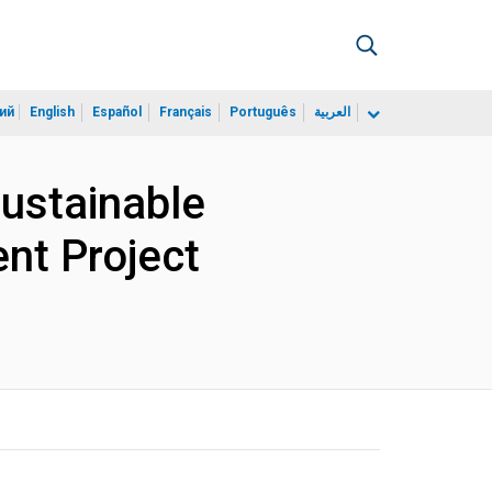
ий
English
Español
Français
Português
العربية
Sustainable
nt Project