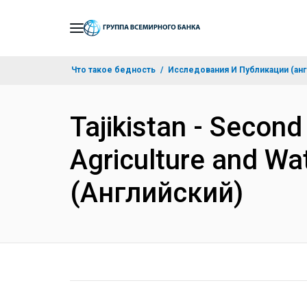
Skip
to
Main
Что такое бедность
Исследования И Публикации (анг
Navigation
Tajikistan - Secon
Agriculture and W
(Английский)