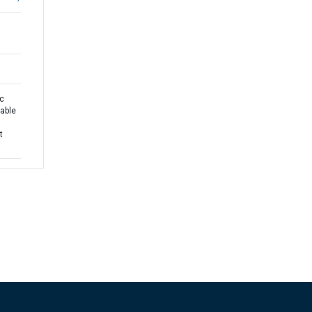
ic
able
t