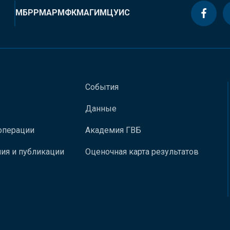
МБРР
МАР
МФК
МАГИ
МЦУИС
События
Данные
операции
Академия ГВБ
ия и публикации
Оценочная карта результатов