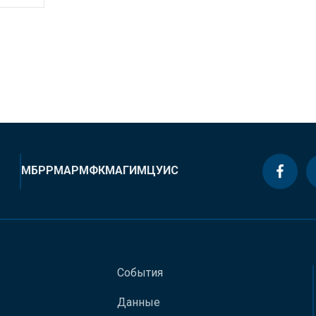
МБРР
МАР
МФК
МАГИ
МЦУИС
События
Данные