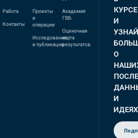
КУРСЕ
Работа
Проекты
Академия
и
ГВБ
И
Контакты
операции
УЗНА
Оценочная
Исследования
карта
БОЛЬ
и публикации
результатов
О
НАШИ
ПОСЛ
ДАНН
И
ИДЕЯ
Подп