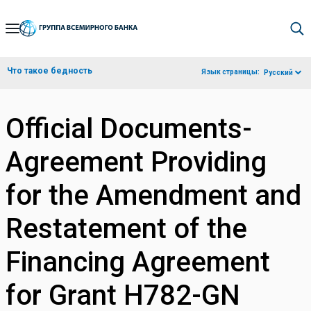
Skip
to
Main
Что такое бедность
Язык страницы:
Русский
Navigation
Official Documents-
Agreement Providing
for the Amendment and
Restatement of the
Financing Agreement
for Grant H782-GN