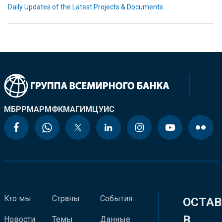
Daily Updates of the Latest Projects & Documents
МБРР
МАР
МФК
МАГИ
МЦУИС
Кто мы
Страны
События
ОСТАВ
В
Новости
Темы
Данные