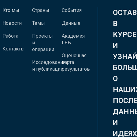
Кто мы
Страны
События
ОСТАВ
В
Новости
Темы
Данные
КУРСЕ
Работа
Проекты
Академия
и
ГВБ
И
Контакты
операции
УЗНА
Оценочная
Исследования
карта
БОЛЬ
и публикации
результатов
О
НАШИ
ПОСЛ
ДАНН
И
ИДЕЯ