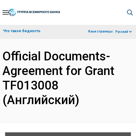
Skip
to
Main
Что такое бедность
Язык страницы:
Русский
Navigation
Official Documents-
Agreement for Grant
TF013008
(Английский)