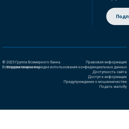
Подп
© 2025 Группа Всемирного банка.
Правовая информация
Все права сохранены.
Уведомление о порядке использования конфиденциальных данных
Доступность сайта
Доступ к информации
Предупреждение о мошенничестве
Подать жалобу