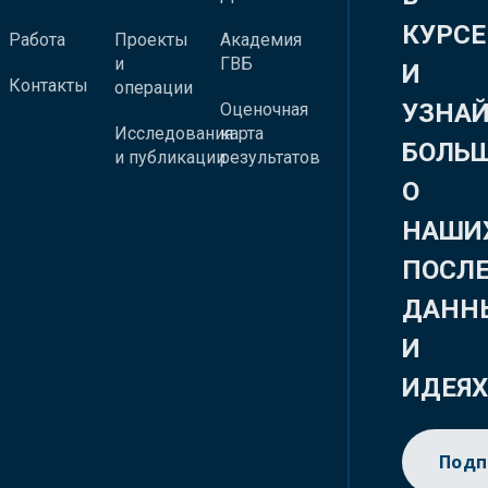
КУРСЕ
Работа
Проекты
Академия
и
ГВБ
И
Контакты
операции
УЗНА
Оценочная
Исследования
карта
БОЛЬ
и публикации
результатов
О
НАШИ
ПОСЛ
ДАНН
И
ИДЕЯ
Подп