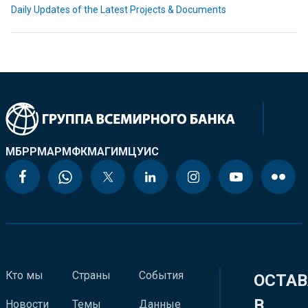
Daily Updates of the Latest Projects & Documents
МБРР
МАР
МФК
МАГИ
МЦУИС
Кто мы
Страны
События
ОСТАВ
В
Новости
Темы
Данные