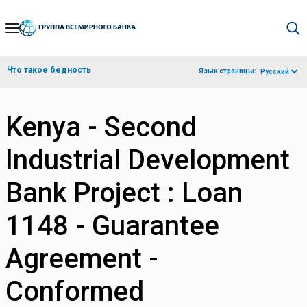
Skip
to
Main
Что такое бедность
Язык страницы:
Русский
Navigation
Kenya - Second
Industrial Development
Bank Project : Loan
1148 - Guarantee
Agreement -
Conformed