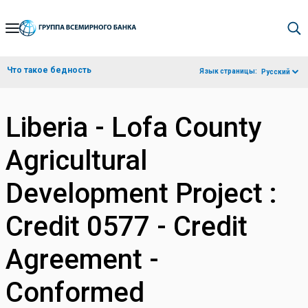
Skip
to
Main
Что такое бедность
Язык страницы:
Русский
Navigation
Liberia - Lofa County
Agricultural
Development Project :
Credit 0577 - Credit
Agreement -
Conformed