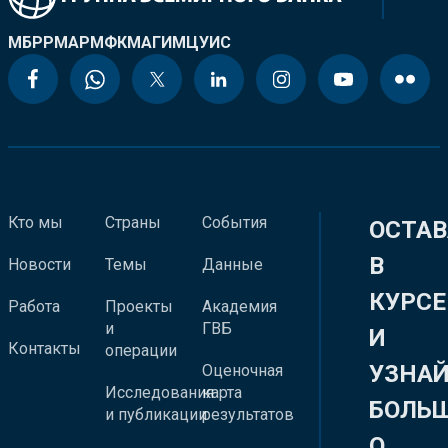
МБРР
МАР
МФК
МАГИ
МЦУИС
Кто мы
Страны
События
ОСТАВ
В
Новости
Темы
Данные
КУРСЕ
Работа
Проекты
Академия
и
ГВБ
И
Контакты
операции
УЗНА
Оценочная
Исследования
карта
БОЛЬ
и публикации
результатов
О