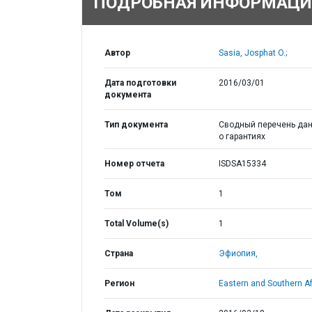
ПОДРОБНАЯ ИНФОРМАЦИ
Автор
Sasia, Josphat O.;
Дата подготовки
2016/03/01
документа
Тип документа
Сводный перечень да
о гарантиях
Номер отчета
ISDSA15334
Том
1
Total Volume(s)
1
Страна
Эфиопия,
Регион
Eastern and Southern Af