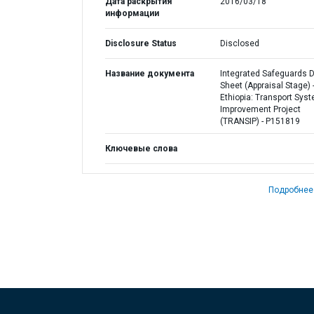
Дата раскрытия
2016/03/18
информации
Disclosure Status
Disclosed
Название документа
Integrated Safeguards 
Sheet (Appraisal Stage) 
Ethiopia: Transport Sys
Improvement Project
(TRANSIP) - P151819
Ключевые слова
Подробнее