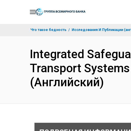
Skip
to
Main
Что такое бедность
Исследования И Публикации (анг
Navigation
Integrated Safeguar
Transport Systems
(Английский)