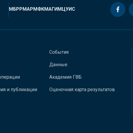
МБРР
МАР
МФК
МАГИ
МЦУИС
События
Данные
операции
Академия ГВБ
ия и публикации
Оценочная карта результатов