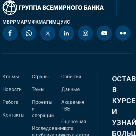
МБРР
МАР
МФК
МАГИ
МЦУИС
Кто мы
Страны
События
ОСТАВ
В
Новости
Темы
Данные
КУРСЕ
Работа
Проекты
Академия
и
ГВБ
И
Контакты
операции
УЗНА
Оценочная
Исследования
карта
БОЛЬ
и публикации
результатов