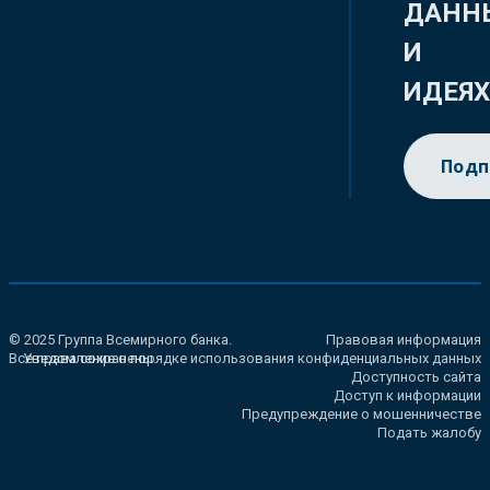
ДАНН
И
ИДЕЯ
Подп
© 2025 Группа Всемирного банка.
Правовая информация
Все права сохранены.
Уведомление о порядке использования конфиденциальных данных
Доступность сайта
Доступ к информации
Предупреждение о мошенничестве
Подать жалобу