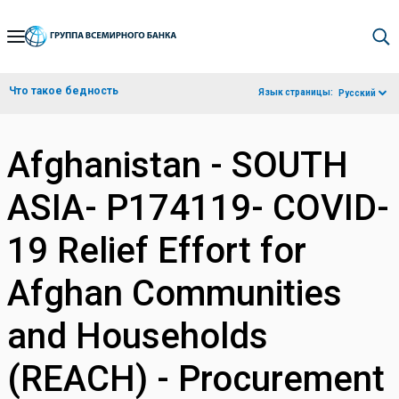
Skip
to
Main
Что такое бедность
Язык страницы:
Русский
Navigation
Afghanistan - SOUTH
ASIA- P174119- COVID-
19 Relief Effort for
Afghan Communities
and Households
(REACH) - Procurement