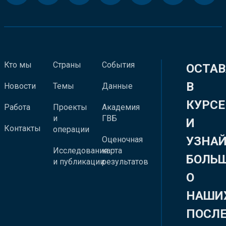
Кто мы
Страны
События
ОСТАВ
В
Новости
Темы
Данные
КУРСЕ
Работа
Проекты
Академия
и
ГВБ
И
Контакты
операции
УЗНА
Оценочная
Исследования
карта
БОЛЬ
и публикации
результатов
О
НАШИ
ПОСЛ