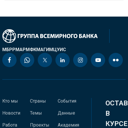
МБРР
МАР
МФК
МАГИ
МЦУИС
Кто мы
Страны
События
ОСТАВ
В
Новости
Темы
Данные
КУРСЕ
Работа
Проекты
Академия