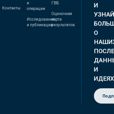
и
ГВБ
И
Контакты
операции
УЗНА
Оценочная
Исследования
карта
БОЛЬ
и публикации
результатов
О
НАШИ
ПОСЛ
ДАНН
И
ИДЕЯ
Подп