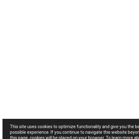
This site uses cookies to optimize functionality and give you the b
possible experience. If you continue to navigate this website beyo
this page, cookies will be placed on your browser. To learn more a