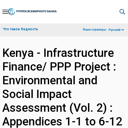
Skip
to
Main
Что такое бедность
Язык страницы:
Русский
Navigation
Kenya - Infrastructure
Finance/ PPP Project :
Environmental and
Social Impact
Assessment (Vol. 2) :
Appendices 1-1 to 6-12