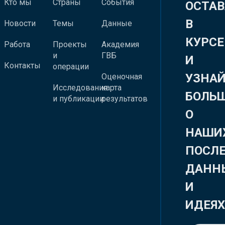
Кто мы
Страны
События
ОСТАВ
В
Новости
Темы
Данные
КУРСЕ
Работа
Проекты
Академия
и
ГВБ
И
Контакты
операции
УЗНА
Оценочная
Исследования
карта
БОЛЬ
и публикации
результатов
О
НАШИ
ПОСЛ
ДАНН
И
ИДЕЯ