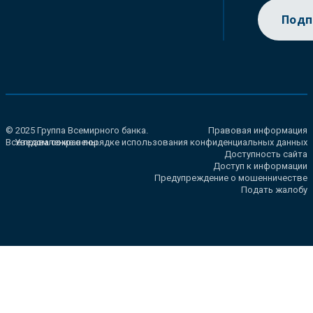
Подп
© 2025 Группа Всемирного банка.
Правовая информация
Все права сохранены.
Уведомление о порядке использования конфиденциальных данных
Доступность сайта
Доступ к информации
Предупреждение о мошенничестве
Подать жалобу