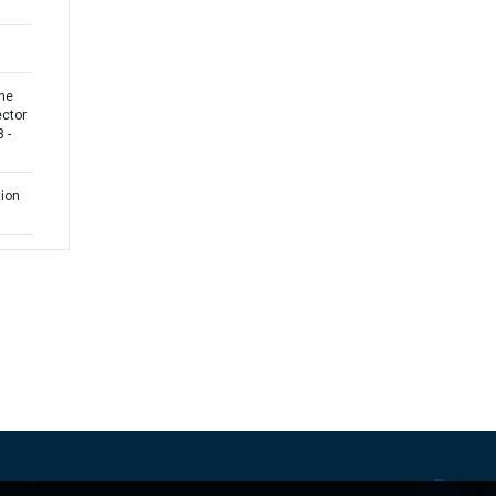
the
ctor
 -
tion