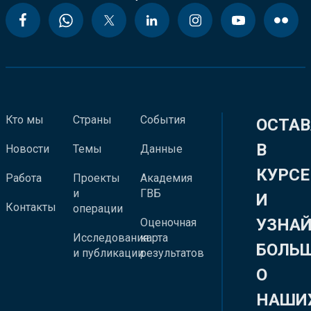
Кто мы
Страны
События
ОСТАВ
В
Новости
Темы
Данные
КУРСЕ
Работа
Проекты
Академия
и
ГВБ
И
Контакты
операции
УЗНА
Оценочная
Исследования
карта
БОЛЬ
и публикации
результатов
О
НАШИ