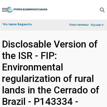
Skip
to
Main
Что такое бедность
Язык страницы:
Русский
Navigation
Disclosable Version of
the ISR - FIP:
Environmental
regularization of rural
lands in the Cerrado of
Brazil - P143334 -