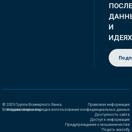
ПОСЛ
ДАНН
И
ИДЕЯ
Подп
© 2025 Группа Всемирного банка.
Правовая информация
Все права сохранены.
Уведомление о порядке использования конфиденциальных данных
Доступность сайта
Доступ к информации
Предупреждение о мошенничестве
Подать жалобу